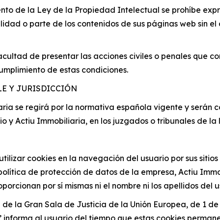
nto de la Ley de la Propiedad Intelectual se prohíbe expr
alidad o parte de los contenidos de sus páginas web sin el 
facultad de presentar las acciones civiles o penales que co
cumplimiento de estas condiciones.
LE Y JURISDICCIÓN
iaria se regirá por la normativa española vigente y serán
io y Actiu Immobiliaria, en los juzgados o tribunales de 
tilizar cookies en la navegación del usuario por sus sitios
lítica de protección de datos de la empresa, Actiu Immob
orcionan por sí mismas ni el nombre ni los apellidos del u
 de la Gran Sala de Justicia de la Unión Europea, de 1 de
es’ informa al usuario del tiempo que estas cookies permane