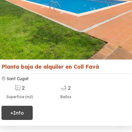
Planta baja de alquiler en Coll Favà
Sant Cugat
2
2
Superficie (m2)
Baños
+Info