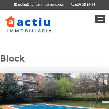
actiu@actiuimmobiliaria.com
609 25 89 68
Togg
navi
Block
Piso